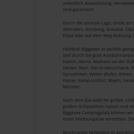
ordentlich Abwechslung. Versteck
sind garantiert!
Durch die zentrale Lage, direkt an 
Attendorn, Arnsberg, Kreuztal, Ol
Elspe oder auf dem Weg Richtung Do
Paintball Biggesee ist perfekt geei
und durch die gute Autobahnanbind
Hamm, Herne, Mülheim an der Ruhr,
Herten, Marl, Oer-Erckenschwick, R
Sprockhövel, Wetter (Ruhr), Witte
Hünxe, Kamp-Lintfort, Moers, Neuk
Münster.
Nach dem JGA wollt ihr grillen, ch
großen Grillpavillion nutzen und 
Biggesee Campingplatz können wir 
einen Mietbungalow vermitteln. Die
Beschrankte Parkplätze in ausreich