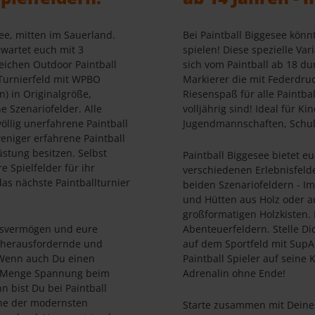
ee, mitten im Sauerland.
Bei Paintball Biggesee könnt
wartet euch mit 3
spielen! Diese spezielle Var
ichen Outdoor Paintball
sich vom Paintball ab 18 du
Turnierfeld mit WPBO
Markierer die mit Federdruc
n) in Originalgröße,
Riesenspaß für alle Paintbal
e Szenariofelder. Alle
volljährig sind! Ideal für K
völlig unerfahrene Paintball
Jugendmannschaften, Schulk
eniger erfahrene Paintball
üstung besitzen. Selbst
Paintball Biggesee bietet eu
 Spielfelder für ihr
verschiedenen Erlebnisfeld
das nächste Paintballturnier
beiden Szenariofeldern - Im
und Hütten aus Holz oder a
großformatigen Holzkisten. 
onsvermögen und eure
Abenteuerfeldern. Stelle D
ne herausfordernde und
auf dem Sportfeld mit SupA
 Wenn auch Du einen
Paintball Spieler auf seine
e Menge Spannung beim
Adrenalin ohne Ende!
nn bist Du bei Paintball
ine der modernsten
Starte zusammen mit Deine