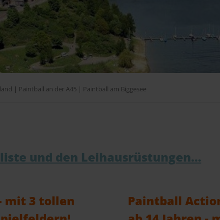
k auf den Biggesee! Paintball Erlebnisse der Extraklasse!
and! Outdoor Paintball in Olpe erleben!
 maximale Abwechslung! WPBO SupAir Turnierfeld & 2 coole Szenari
and | Paintball an der A45 | Paintball am Biggesee
sliste und den Leihausrüstungen...
 mit 3 tollen
Paintball Actio
pielfeldern!
ab 14 Jahren - m