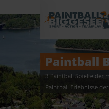
Navigation
überspringen
Paintball 
3 Paintball Spielfelder 
Paintball Erlebnisse der