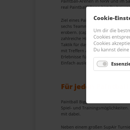
Paintball-Arenen in NRW und im Sa
real Paintball? Dann bist Du bei un
Cookie-Einst
Ziel eines Paintball Matches ist es
sechs Teammitgliedern, die Fahne
Um dir die best
erobern. (capture the flag) Als De
Cookies entspr
zahlreiche Hindernisse. Koordinie
Cookies akzeptie
Taktik für das nächste Game und s
Du kannst deine 
mit Treffern aus euren Markierern 
Erlebnisse für immer fest mit uns
Einfach ausleihen und 8GB SD Car
Essenzie
Für jeden Paintball
Paintball Biggesee bietet sowohl fü
Spiel- und Trainingsmöglichkeiten. 
mit dabei.
Neben einem großen SupAir Turnie