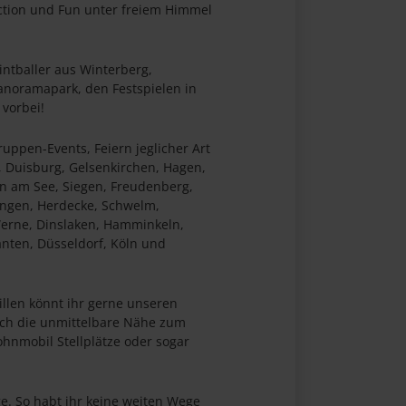
ction und Fun unter freiem Himmel
aintballer aus Winterberg,
anoramapark, den Festspielen in
 vorbei!
ruppen-Events, Feiern jeglicher Art
 Duisburg, Gelsenkirchen, Hagen,
n am See, Siegen, Freudenberg,
tingen, Herdecke, Schwelm,
Werne, Dinslaken, Hamminkeln,
nten, Düsseldorf, Köln und
illen könnt ihr gerne unseren
rch die unmittelbare Nähe zum
hnmobil Stellplätze oder sogar
e. So habt ihr keine weiten Wege