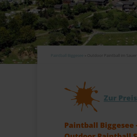
Paintball Biggesee3 Paintball Spielfelder mit direktem Blic
Paintball BiggeseePaintball & ArrowTag Action im Sauerl
Paintball Biggesee3 verschiedene Spielfelder bieten
Paintball Biggesee
»
Outdoor Paintball im Sauerl
Zur Prei
Paintball Biggesee -
Outdoor Paintball S