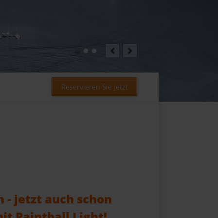
ofelder!
Reservieren Sie jetzt
n - jetzt auch schon
it Paintball Light!