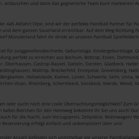
en, antäuschen und dann das gegnerische Team bunt markieren! A
der A45 Abfahrt Olpe, sind wir der perfekte Paintball Partner für P
pe und dem ganzen Sauerland erreichbar. Auf dem Weg Richtung P
rf Münsterland fahrt ihr direkt an unseren Paintball Spielfeldern
gnet für Junggesellenabschiede, Geburtstage, Kindergeburtstage, G
ung perfekt zu erreichen aus Bochum, Bottrop, Essen, Dortmund,
 Oberhausen, Castrop-Rauxel, Datteln, Dorsten, Gladbeck, Halter
ecklinghausen, Waltrop, Breckerfeld, Ennepetal, Grevelsberg, Hat
n, Bergkamen, Holzwickede, Kamen, Lünen, Schwerte, Selm, Unna, 
irchen-Vluyn, Rheinberg, Schermbeck, Sonsbeck, Voerde, Wesel, Xa
illen oder sucht noch eine coole Übernachtungsmöglichkeit? Zum Gr
ein kaltes Bierchen für den Heimweg bekommt ihr bei uns auch! Du
euch für die Nacht, zum Vorzugspreis, Zeltplätze, Wohnwagen/ Wo
 Reservierung erfolgt einfach und unkompliziert über uns!
ender Anzahl befinden sich unmittelbar vor unserer Paintballanlag